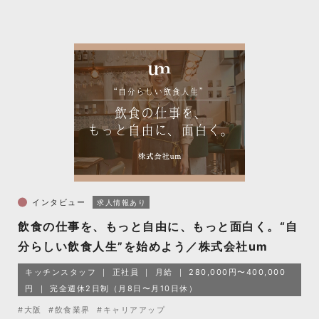
インタビュー
求人情報あり
飲食の仕事を、もっと自由に、もっと面白く。“自
分らしい飲食人生”を始めよう／株式会社um
キッチンスタッフ
正社員
月給
280,000円〜400,000
円
完全週休2日制（月8日〜月10日休）
#大阪
#飲食業界
#キャリアアップ