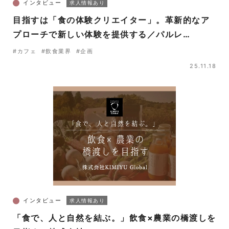
インタビュー
求人情報あり
目指すは「食の体験クリエイター」。革新的なア
プローチで新しい体験を提供する／パルレ
（Parler）
#カフェ
#飲食業界
#企画
25.11.18
インタビュー
求人情報あり
「食で、人と自然を結ぶ。」飲食×農業の橋渡しを