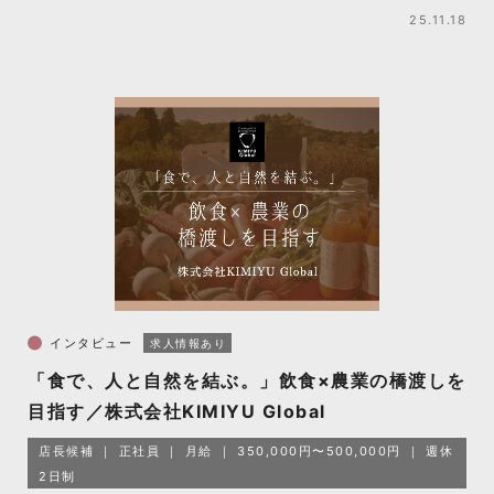
25.11.18
インタビュー
求人情報あり
「食で、人と自然を結ぶ。」飲食×農業の橋渡しを
目指す／株式会社KIMIYU Global
店長候補
正社員
月給
350,000円〜500,000円
週休
2日制