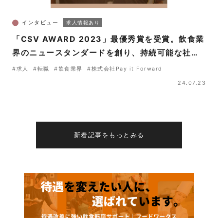
インタビュー
求人情報あり
「CSV AWARD 2023」最優秀賞を受賞。飲食業
界のニュースタンダードを創り、持続可能な社会
と従業員の新たな働き方を切り拓く。
#求人
#転職
#飲食業界
#株式会社Pay it Forward
24.07.23
新着記事をもっとみる