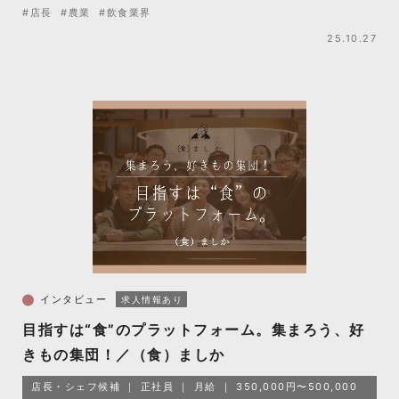
#店長
#農業
#飲食業界
25.10.27
インタビュー
求人情報あり
目指すは“食”のプラットフォーム。集まろう、好
きもの集団！／（食）ましか
店長・シェフ候補
正社員
月給
350,000円〜500,000