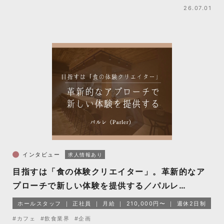
26.07.01
インタビュー
求人情報あり
目指すは「食の体験クリエイター」。革新的なア
プローチで新しい体験を提供する／パルレ
（Parler）
ホールスタッフ
正社員
月給
210,000円〜
週休2日制
#カフェ
#飲食業界
#企画