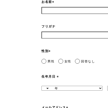
お名前
※
フリガナ
性別
※
男性
女性
回答なし
生年月日
※
メールアドレス
※