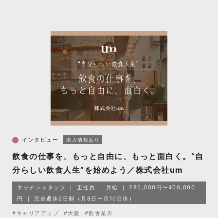
インタビュー
求人情報あり
飲食の仕事を、もっと自由に、もっと面白く。“自
分らしい飲食人生”を始めよう／株式会社um
キッチンスタッフ
正社員
月給
280,000円〜400,000
円
完全週休2日制（月8日〜月10日休）
#キャリアアップ
#大阪
#飲食業界