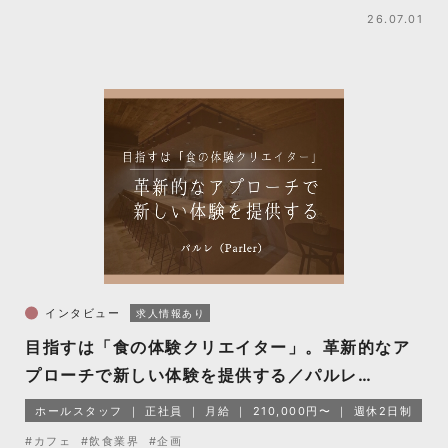
26.07.01
インタビュー
求人情報あり
目指すは「食の体験クリエイター」。革新的なア
プローチで新しい体験を提供する／パルレ
（Parler）
ホールスタッフ
正社員
月給
210,000円〜
週休2日制
#カフェ
#飲食業界
#企画