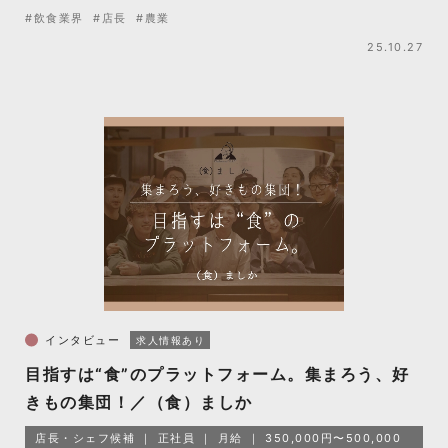
#飲食業界
#店長
#農業
25.10.27
インタビュー
求人情報あり
目指すは“食”のプラットフォーム。集まろう、好
きもの集団！／（食）ましか
店長・シェフ候補
正社員
月給
350,000円〜500,000