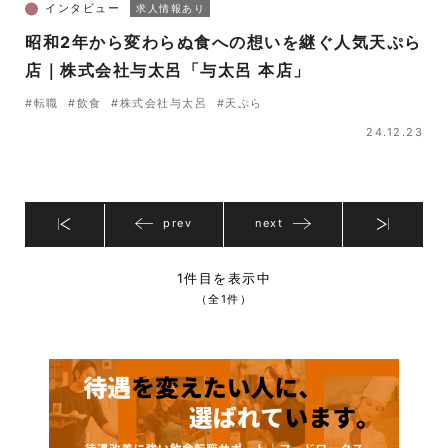
インタビュー
求人情報あり
昭和2年から変わらぬ食への想いを継ぐ人気天ぷら
店｜株式会社与太呂「与太呂 本店」
#転職
#飲食
#株式会社与太呂
#天ぷら
24.12.23
prev
next
1件目を表示中
（全1件）