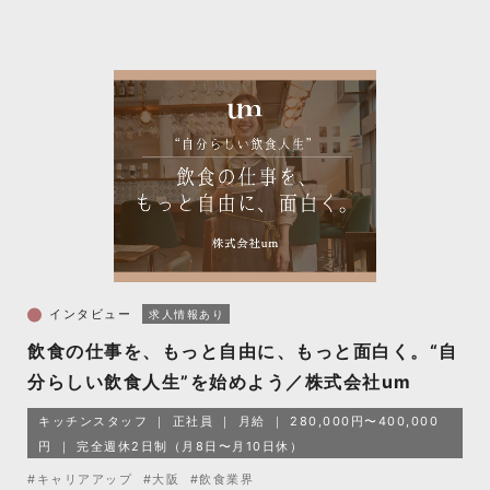
インタビュー
求人情報あり
飲食の仕事を、もっと自由に、もっと面白く。“自
分らしい飲食人生”を始めよう／株式会社um
キッチンスタッフ
正社員
月給
280,000円〜400,000
円
完全週休2日制（月8日〜月10日休）
#キャリアアップ
#大阪
#飲食業界