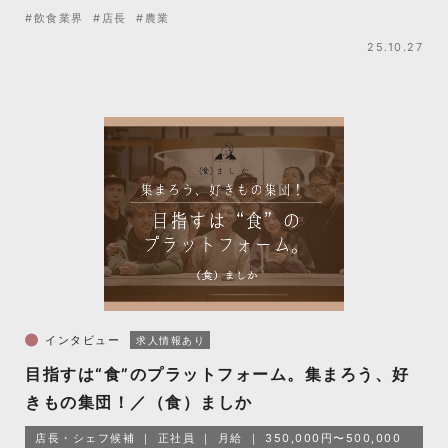
#飲食業界
#店長
#農業
25.10.27
インタビュー
求人情報あり
目指すは“食”のプラットフォーム。集まろう、好
きもの集団！／（食）ましか
店長・シェフ候補
正社員
月給
350,000円〜500,000