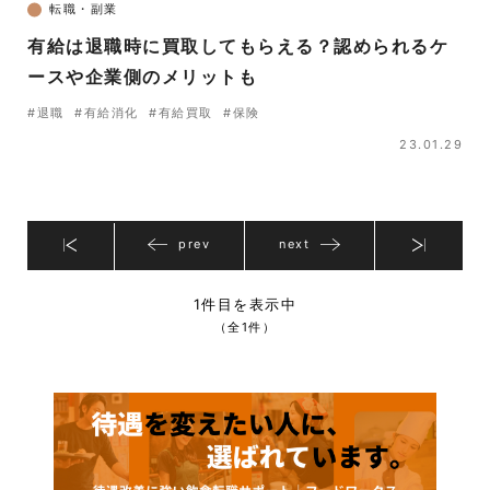
転職・副業
有給は退職時に買取してもらえる？認められるケ
ースや企業側のメリットも
#退職
#有給消化
#有給買取
#保険
23.01.29
prev
next
1件目を表示中
（全1件）