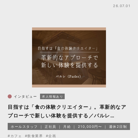
26.07.01
インタビュー
求人情報あり
目指すは「食の体験クリエイター」。革新的なア
プローチで新しい体験を提供する／パルレ
（Parler）
ホールスタッフ
正社員
月給
210,000円〜
週休2日制
#カフェ
#飲食業界
#企画