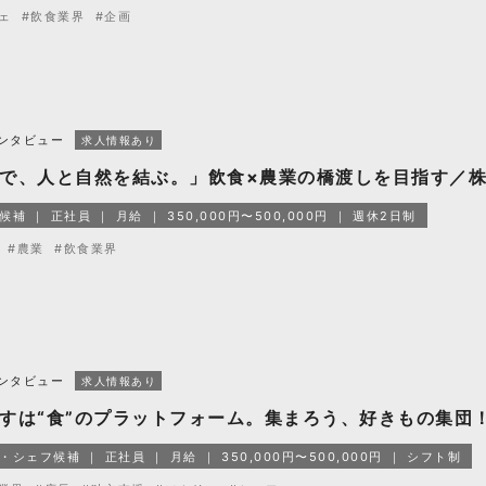
ェ
#飲食業界
#企画
ンタビュー
求人情報あり
で、人と自然を結ぶ。」飲食×農業の橋渡しを目指す／株式会社
候補
正社員
月給
350,000円〜500,000円
週休2日制
#農業
#飲食業界
ンタビュー
求人情報あり
すは“食”のプラットフォーム。集まろう、好きもの集団
・シェフ候補
正社員
月給
350,000円〜500,000円
シフト制