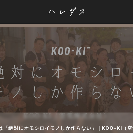
は「絶対にオモシロイモノしか作らない」｜KOO-KI（