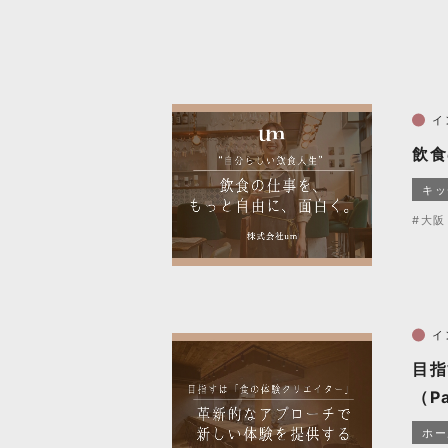
イ
飲食
キッ
#大阪
イ
目指
（Pa
ホー