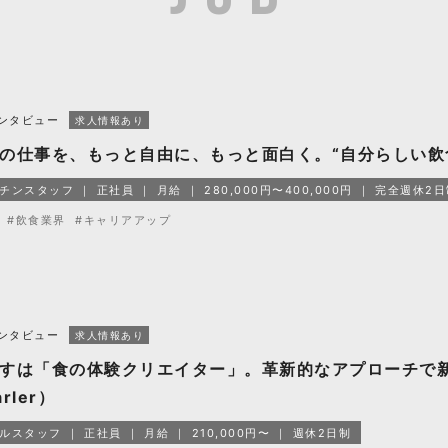
ンタビュー
求人情報あり
の仕事を、もっと自由に、もっと面白く。“自分らしい飲
チンスタッフ
正社員
月給
280,000円〜400,000円
完全週休2日
#飲食業界
#キャリアアップ
ンタビュー
求人情報あり
すは「食の体験クリエイター」。革新的なアプローチで
rler）
ルスタッフ
正社員
月給
210,000円〜
週休2日制