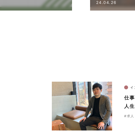
24.04.26
イ
仕事
人生
#求人