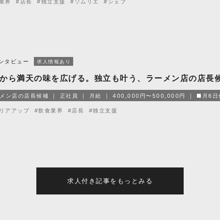
業界
#店長
#独立支援
#ソムリエ
#シェフ
ンタビュー
求人情報あり
から満天の味を広げる。独立も叶う、ラーメン店の店長
メン店の店長候補
正社員
月給
400,000円〜500,000円
■月6
リアアップ
#飲食業界
#店長
#独立支援
求人付き記事をもっとみる