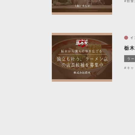
#飲食
イ
栃木
ラー
#キャ