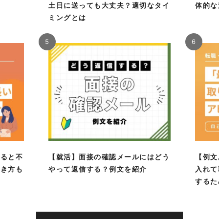
！
土日に送っても大丈夫？適切なタイ
体的な
ミングとは
5
6
あると不
【就活】面接の確認メールにはどう
【例文
書き方も
やって返信する？例文を紹介
入れて
するた