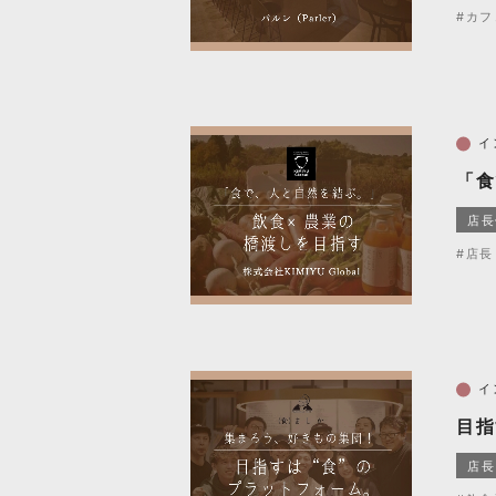
#カフ
イ
「食
店長
#店長
イ
目指
店長