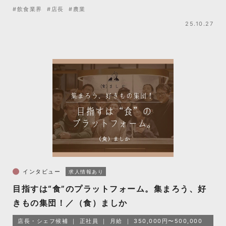
#飲食業界
#店長
#農業
25.10.27
インタビュー
求人情報あり
目指すは“食”のプラットフォーム。集まろう、好
きもの集団！／（食）ましか
店長・シェフ候補
正社員
月給
350,000円〜500,000