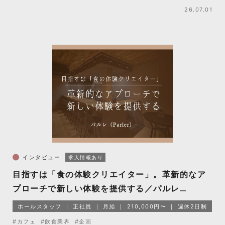
26.07.01
インタビュー
求人情報あり
目指すは「食の体験クリエイター」。革新的なア
プローチで新しい体験を提供する／パルレ
（Parler）
ホールスタッフ
正社員
月給
210,000円〜
週休2日制
#カフェ
#飲食業界
#企画