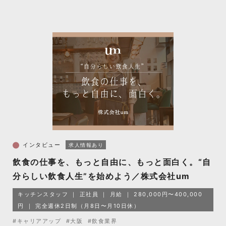
インタビュー
求人情報あり
飲食の仕事を、もっと自由に、もっと面白く。“自
分らしい飲食人生”を始めよう／株式会社um
キッチンスタッフ
正社員
月給
280,000円〜400,000
円
完全週休2日制（月8日〜月10日休）
#キャリアアップ
#大阪
#飲食業界