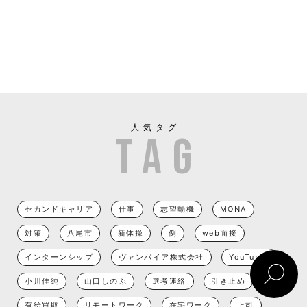
人気タグ
セカンドキャリア
仕事
志望動機
MONA
対策
八尾市
新体操
例
web面接
インターンシップ
ヴァンパイア株式会社
YouTuber
小川佳純
山口しのぶ
選考連絡
引き止め
有給買取
リモートワーク
在宅ワーク
上司