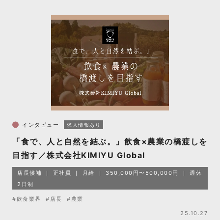
インタビュー
求人情報あり
「食で、人と自然を結ぶ。」飲食×農業の橋渡しを
目指す／株式会社KIMIYU Global
店長候補
正社員
月給
350,000円〜500,000円
週休
2日制
#飲食業界
#店長
#農業
25.10.27