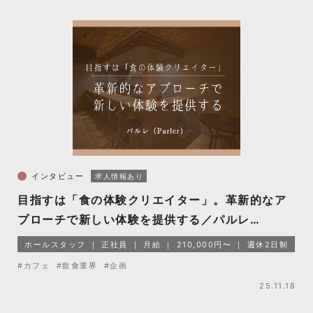
インタビュー
求人情報あり
目指すは「食の体験クリエイター」。革新的なア
プローチで新しい体験を提供する／パルレ
（Parler）
ホールスタッフ
正社員
月給
210,000円〜
週休2日制
#カフェ
#飲食業界
#企画
25.11.18