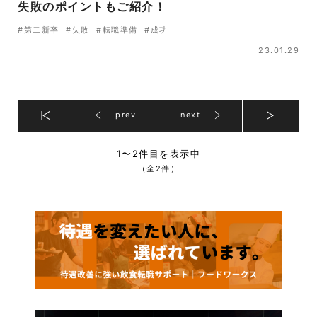
失敗のポイントもご紹介！
#第二新卒
#失敗
#転職準備
#成功
23.01.29
prev
next
1〜2件目を表示中
（全2件）