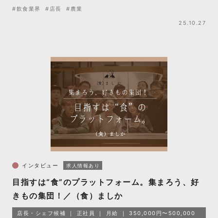
#飲食業界
#店長
#農業
25.10.27
インタビュー
求人情報あり
目指すは“食”のプラットフォーム。集まろう、好
きもの集団！／（食）ましか
店長・シェフ候補
正社員
月給
350,000円〜500,000