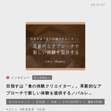
26.07.01
インタビュー
求人情報あり
目指すは「食の体験クリエイター」。革新的なア
プローチで新しい体験を提供する／パルレ
（Parler）
ホールスタッフ
正社員
月給
210,000円〜
週休2日制
#カフェ
#飲食業界
#企画