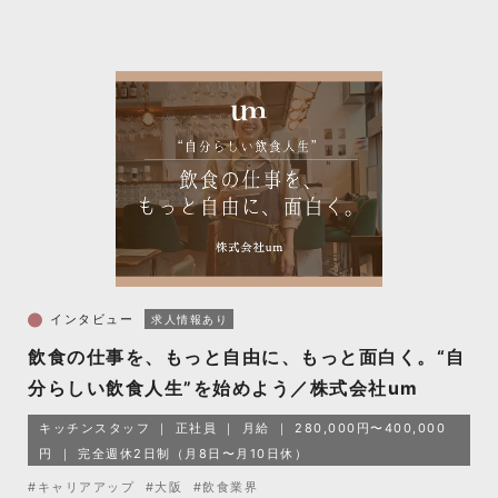
インタビュー
求人情報あり
飲食の仕事を、もっと自由に、もっと面白く。“自
分らしい飲食人生”を始めよう／株式会社um
キッチンスタッフ
正社員
月給
280,000円〜400,000
円
完全週休2日制（月8日〜月10日休）
#キャリアアップ
#大阪
#飲食業界