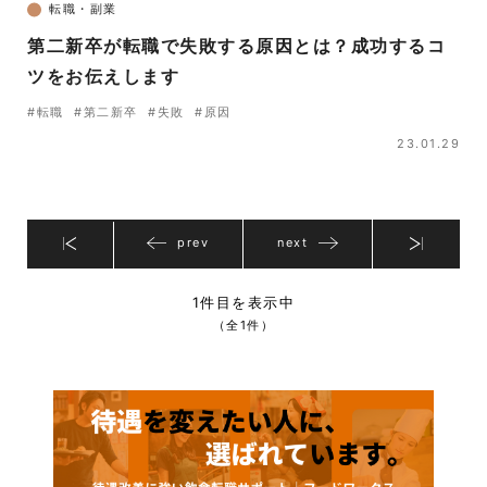
転職・副業
第二新卒が転職で失敗する原因とは？成功するコ
ツをお伝えします
#転職
#第二新卒
#失敗
#原因
23.01.29
prev
next
1件目を表示中
（全1件）