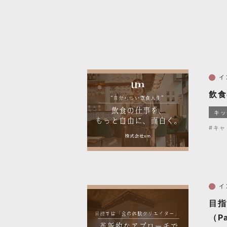
イ
飲食
キッ
#キャ
イ
目指
（Pa