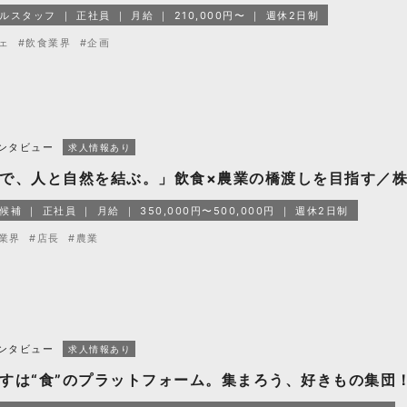
ルスタッフ
正社員
月給
210,000円〜
週休2日制
ェ
#飲食業界
#企画
ンタビュー
求人情報あり
で、人と自然を結ぶ。」飲食×農業の橋渡しを目指す／株式会社
候補
正社員
月給
350,000円〜500,000円
週休2日制
業界
#店長
#農業
ンタビュー
求人情報あり
すは“食”のプラットフォーム。集まろう、好きもの集団