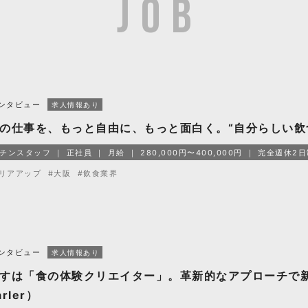
ンタビュー
求人情報あり
の仕事を、もっと自由に、もっと面白く。“自分らしい飲
チンスタッフ
正社員
月給
280,000円〜400,000円
完全週休2日
リアアップ
#大阪
#飲食業界
ンタビュー
求人情報あり
すは「食の体験クリエイター」。革新的なアプローチで
rler）