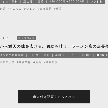
・シェフ候補
正社員
月給
350,000円〜500,000円
シフト制
支援
#ソムリエ
#シェフ
#飲食業界
#店長
ンタビュー
求人情報あり
から満天の味を広げる。独立も叶う、ラーメン店の店長
メン店の店長候補
正社員
月給
400,000円〜500,000円
■月6
リアアップ
#飲食業界
#店長
#独立支援
求人付き記事をもっとみる