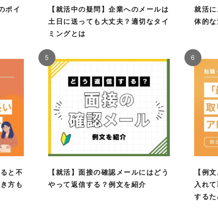
のポイ
【就活中の疑問】企業へのメールは
就活に
！
土日に送っても大丈夫？適切なタイ
体的な
ミングとは
5
6
あると不
【就活】面接の確認メールにはどう
【例文
書き方も
やって返信する？例文を紹介
入れて
するた