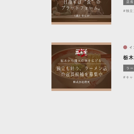
店長
#独立
イ
栃木
ラー
#キャ