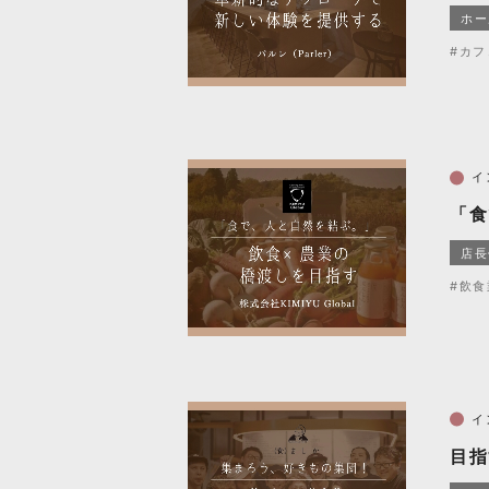
ホー
#カフ
イ
「食
店長
#飲食
イ
目指