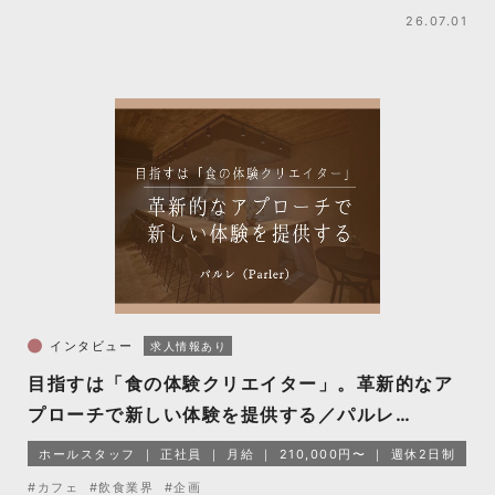
26.07.01
インタビュー
求人情報あり
目指すは「食の体験クリエイター」。革新的なア
プローチで新しい体験を提供する／パルレ
（Parler）
ホールスタッフ
正社員
月給
210,000円〜
週休2日制
#カフェ
#飲食業界
#企画