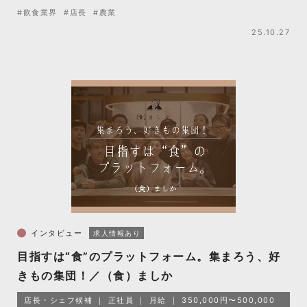
#飲食業界
#店長
#農業
25.10.27
インタビュー
求人情報あり
目指すは“食”のプラットフォーム。集まろう、好
きもの集団！／（食）ましか
店長・シェフ候補
正社員
月給
350,000円〜500,000