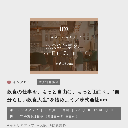
インタビュー
求人情報あり
飲食の仕事を、もっと自由に、もっと面白く。“自
分らしい飲食人生”を始めよう／株式会社um
キッチンスタッフ
正社員
月給
280,000円〜400,000
円
完全週休2日制（月8日〜月10日休）
#キャリアアップ
#大阪
#飲食業界