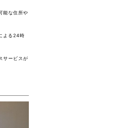
可能な住所や
による24時
スサービスが