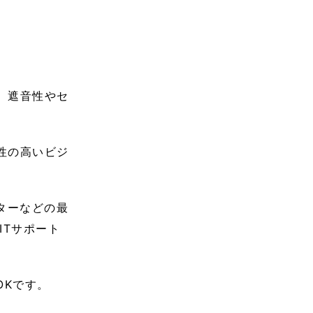
、遮音性やセ
性の高いビジ
ターなどの最
ITサポート
OKです。