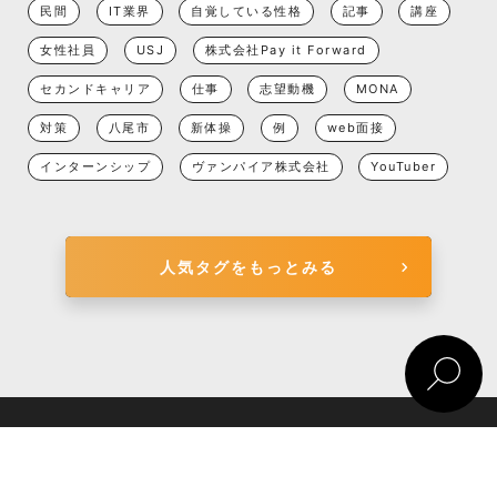
民間
IT業界
自覚している性格
記事
講座
女性社員
USJ
株式会社Pay it Forward
セカンドキャリア
仕事
志望動機
MONA
対策
八尾市
新体操
例
web面接
インターンシップ
ヴァンパイア株式会社
YouTuber
人気タグをもっとみる