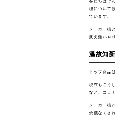
私たちはそ
理について
ています。
メーカー様
変え難いや
温故知
トップ食品
現在もこう
など、コロ
メーカー様
余儀なくさ