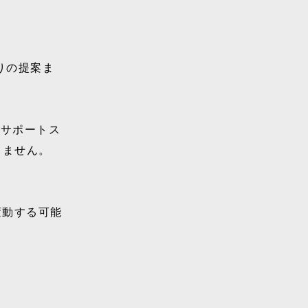
りの提案ま
のサポートス
りません。
変動する可能