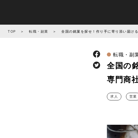
TOP
転職・副業
全国の銘菓を探せ！作り手に寄り添い届け
転職・副
全国の
専門商
求人
営業