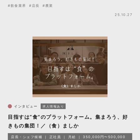
#飲食業界
#店長
#農業
25.10.27
インタビュー
求人情報あり
目指すは“食”のプラットフォーム。集まろう、好
きもの集団！／（食）ましか
店長・シェフ候補
正社員
月給
350,000円〜500,000