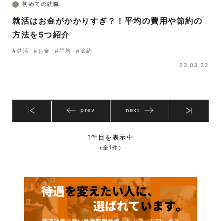
初めての就職
就活はお金がかかりすぎ？！平均の費用や節約の
方法を5つ紹介
#就活
#お金
#平均
#節約
23.03.22
prev
next
1件目を表示中
（全1件）