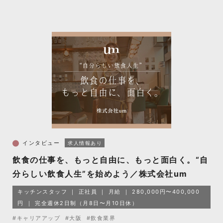
インタビュー
求人情報あり
飲食の仕事を、もっと自由に、もっと面白く。“自
分らしい飲食人生”を始めよう／株式会社um
キッチンスタッフ
正社員
月給
280,000円〜400,000
円
完全週休2日制（月8日〜月10日休）
#キャリアアップ
#大阪
#飲食業界