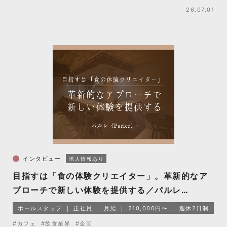
26.07.01
インタビュー
求人情報あり
目指すは「食の体験クリエイター」。革新的なア
プローチで新しい体験を提供する／パルレ
（Parler）
ホールスタッフ
正社員
月給
210,000円〜
週休2日制
#カフェ
#飲食業界
#企画