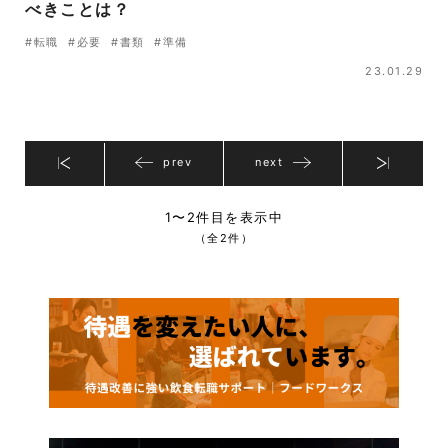
べきことは？
#転職
#必要
#書類
#準備
23.01.29
prev
next
1〜2件目を表示中
（全2件）