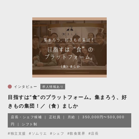
インタビュー
求人情報あり
目指すは“食”のプラットフォーム。集まろう、好
きもの集団！／（食）ましか
店長・シェフ候補
正社員
月給
350,000円〜500,000
円
シフト制
#独立支援
#ソムリエ
#シェフ
#飲食業界
#店長