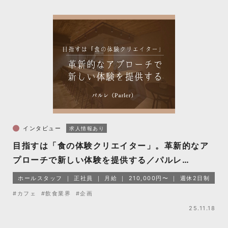
インタビュー
求人情報あり
目指すは「食の体験クリエイター」。革新的なア
プローチで新しい体験を提供する／パルレ
（Parler）
ホールスタッフ
正社員
月給
210,000円〜
週休2日制
#カフェ
#飲食業界
#企画
25.11.18