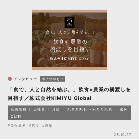
インタビュー
求人情報あり
「食で、人と自然を結ぶ。」飲食×農業の橋渡しを
目指す／株式会社KIMIYU Global
店長候補
正社員
月給
350,000円〜500,000円
週休
2日制
#飲食業界
#店長
#農業
25.10.27