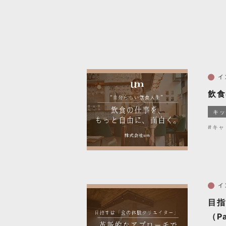
イ
飲食
キッ
#キャ
イ
目指
（Pa