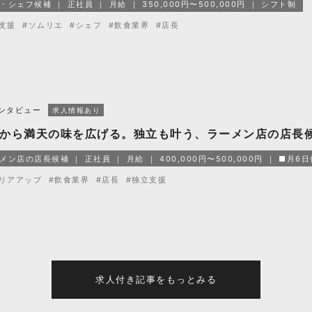
・シェフ候補
正社員
月給
350,000円〜500,000円
シフト制
支援
#ソムリエ
#シェフ
#飲食業界
#店長
ンタビュー
求人情報あり
から満天の味を広げる。独立も叶う、ラーメン店の店長
メン店の店長候補
正社員
月給
400,000円〜500,000円
■月6
リアアップ
#飲食業界
#店長
#独立支援
求人付き記事をもっとみる