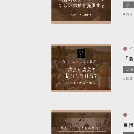
ホー
#カフ
イ
「食
店長
#飲食
イ
目指