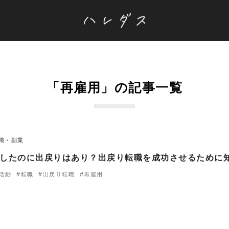
「再雇用」の記事一覧
職・副業
したのに出戻りはあり？出戻り転職を成功させるために
活動
#転職
#出戻り転職
#再雇用