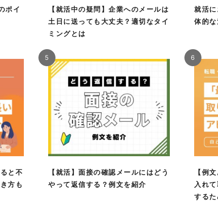
のポイ
【就活中の疑問】企業へのメールは
就活に
！
土日に送っても大丈夫？適切なタイ
体的な
ミングとは
5
6
あると不
【就活】面接の確認メールにはどう
【例文
書き方も
やって返信する？例文を紹介
入れて
するた