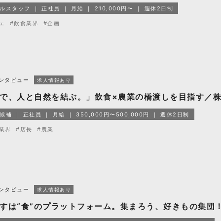
ルスタッフ
正社員
月給
210,000円〜
週休2日制
ェ
#飲食業界
#企画
ンタビュー
求人情報あり
で、人と自然を結ぶ。」飲食×農業の橋渡しを目指す／株式会社
候補
正社員
月給
350,000円〜500,000円
週休2日制
業界
#店長
#農業
ンタビュー
求人情報あり
すは“食”のプラットフォーム。集まろう、好きもの集団