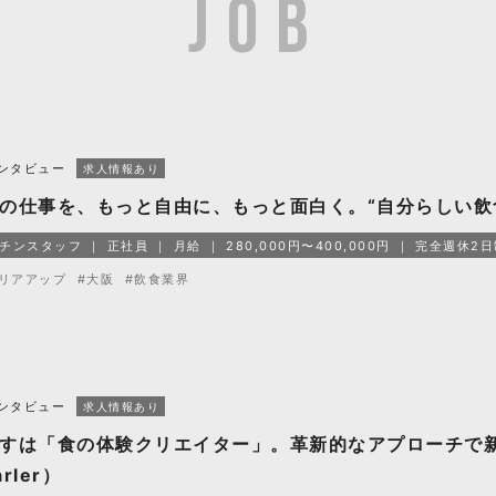
ンタビュー
求人情報あり
の仕事を、もっと自由に、もっと面白く。“自分らしい飲
チンスタッフ
正社員
月給
280,000円〜400,000円
完全週休2日
リアアップ
#大阪
#飲食業界
ンタビュー
求人情報あり
すは「食の体験クリエイター」。革新的なアプローチで
rler）