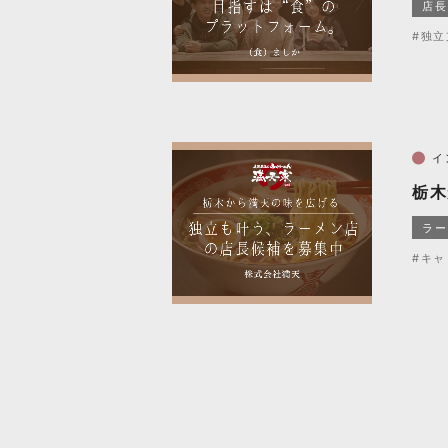
店長
#独立
イ
栃木
ラー
#キャ