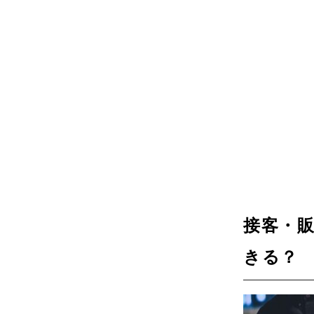
接客・
きる？