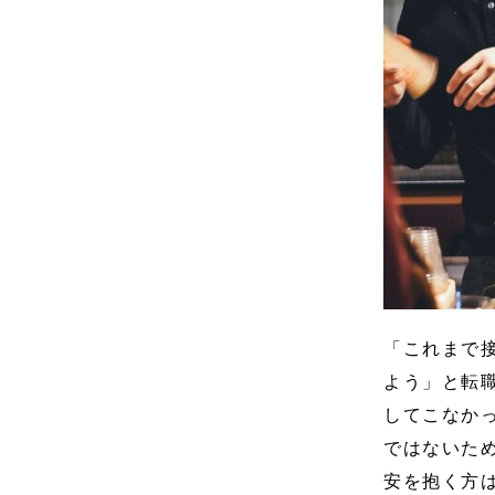
「これまで
よう」と転
してこなか
ではないた
安を抱く方