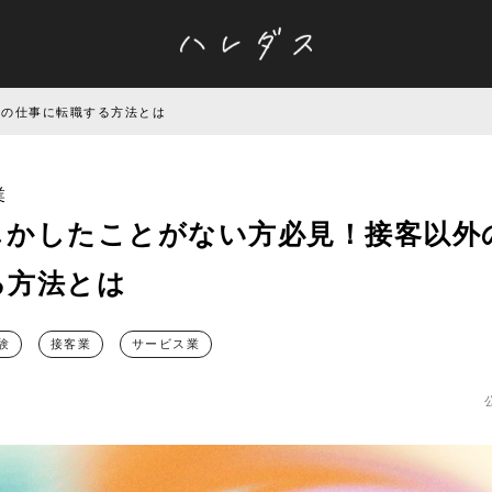
外の仕事に転職する方法とは
業
しかしたことがない方必見！接客以外
る方法とは
験
接客業
サービス業