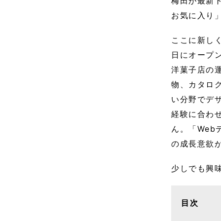
梅田が最新
お気に入り
ここに新しく
日にオープ
洋菓子店の
物、カタロ
い分野でデ
経験に合わ
ん。「We
の成長意欲
少しでも興
目次