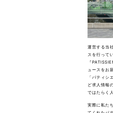
運営する当
スを行ってい
『PATIS
ュースをお
「パティシエ
ど求人情報
ではたらく
実際に私た
てくれたパ