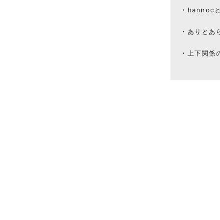
hannoc
ありとあ
上下関係