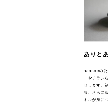
ありと
hannoc
ーやチラシな
せします。
般、さらに
キルが身に