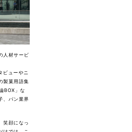
の人材サービ
ンタビューやニ
の製菓用語集
論BOX」な
子、パン業界
、笑顔になっ
だけでは、こ