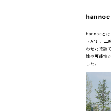
hanno
hannoc
（Ar）、二
わせた造語
性や可能性
した。