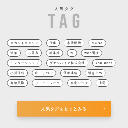
人気タグ
セカンドキャリア
仕事
志望動機
MONA
対策
八尾市
新体操
例
web面接
インターンシップ
ヴァンパイア株式会社
YouTuber
小川佳純
山口しのぶ
選考連絡
引き止め
有給買取
リモートワーク
在宅ワーク
上司
人気タグをもっとみる