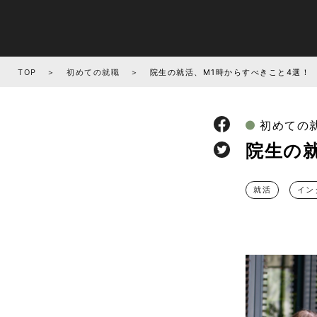
TOP
初めての就職
院生の就活、M1時からすべきこと4選！
初めての
院生の
就活
イン