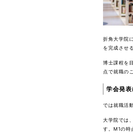
折角大学院
を完成させ
博士課程を
点で就職の
学会発表
では就職活
大学院では
す。M1の