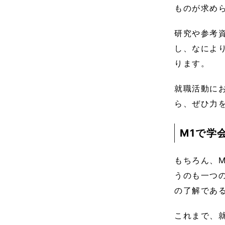
ものが求め
研究や参考
し、なによ
ります。
就職活動に
ら、ぜひ力
M1で学
もちろん、
うのも一つ
の了解であ
これまで、就