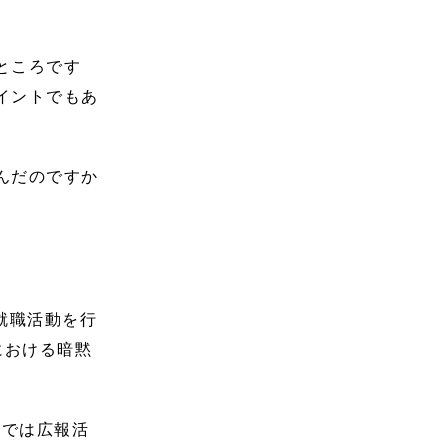
ところです
イントでもあ
んだのですか
就職活動を行
における暗黙
点では広報活