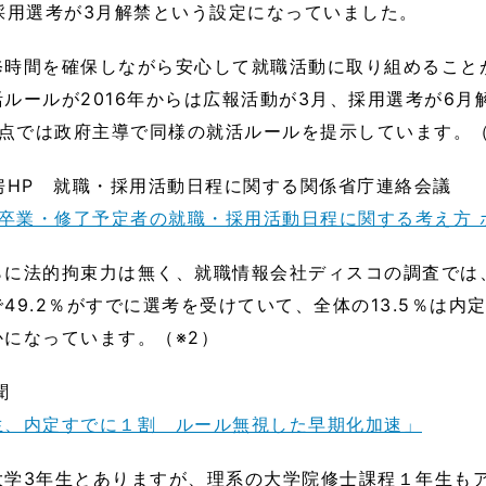
採用選考が3月解禁という設定になっていました。
修時間を確保しながら安心して就職活動に取り組めること
ルールが2016年からは広報活動が3月、採用選考が6月
時点では政府主導で同様の就活ルールを提示しています。（
房HP 就職・採用活動日程に関する関係省庁連絡会議
度卒業・修了予定者の就職・採用活動日程に関する考え方 
らに法的拘束力は無く、就職情報会社ディスコの調査では、
49.2％がすでに選考を受けていて、全体の13.5％は内
になっています。（※2）
聞
生、内定すでに１割 ルール無視した早期化加速」
大学3年生とありますが、理系の大学院修士課程１年生も