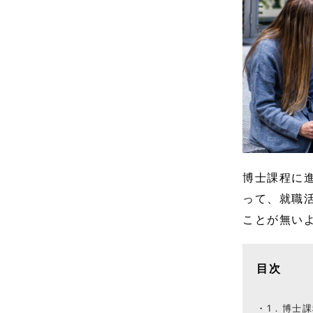
博士課程に
って、就職
ことが無い
目次
1．博士