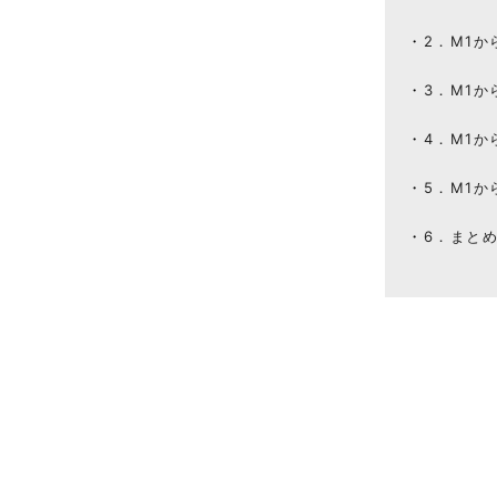
2．M1
3．M1
4．M1
5．M1
6．まと