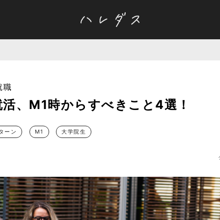
就職
就活、M1時からすべきこと4選！
ターン
M1
大学院生