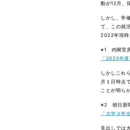
動が12月、
しかし、学
て、この就活
2022年現
※1 内閣官
「2023年
しかしこれ
月１日時点で
ことが明らか
※2 朝日新
「大学３年
見出しでは