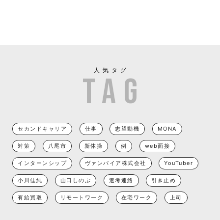
人気タグ
セカンドキャリア
仕事
志望動機
MONA
対策
八尾市
新体操
例
web面接
インターンシップ
ヴァンパイア株式会社
YouTuber
小川佳純
山口しのぶ
選考連絡
引き止め
有給買取
リモートワーク
在宅ワーク
上司