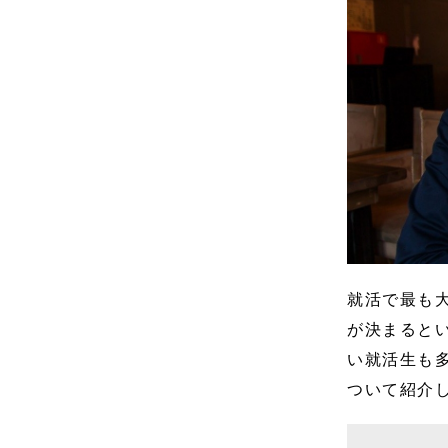
就活で最も
が決まると
い就活生も
ついて紹介