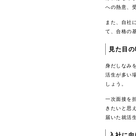
への熱意、
また、自社
て、合格の
見た目の
身だしなみ
活生が多い
しょう。
一次面接を
きたいと思
届いた就活
入社に向