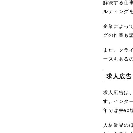
解決する仕
ルティング
企業によっ
グの作業も
また、クラ
ースもある
求人広告
求人広告は
す。インタ
年ではWeb
人材業界の