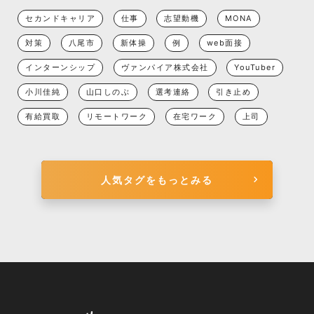
セカンドキャリア
仕事
志望動機
MONA
対策
八尾市
新体操
例
web面接
インターンシップ
ヴァンパイア株式会社
YouTuber
小川佳純
山口しのぶ
選考連絡
引き止め
有給買取
リモートワーク
在宅ワーク
上司
人気タグをもっとみる