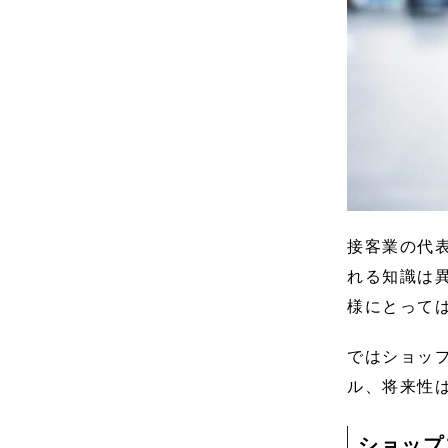
接客業の代
れる知識は
様にとって
ではショッ
ル、将来性
ショップ