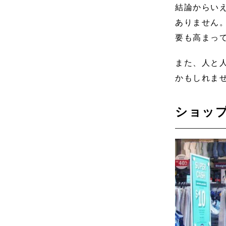
結論からい
ありません
要も高まっ
また、人と
かもしれま
ショッ