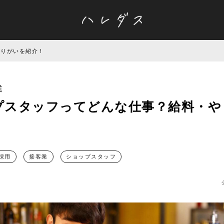
やりがいを紹介！
業
プスタッフってどんな仕事？給料・や
！
採用
接客業
ショップスタッフ