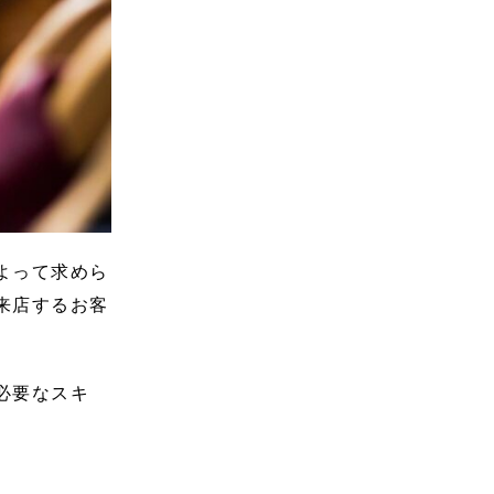
よって求めら
来店するお客
必要なスキ
。