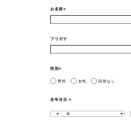
お名前
※
フリガナ
性別
※
男性
女性
回答なし
生年月日
※