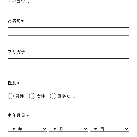
トやコツも
お名前
※
フリガナ
性別
※
男性
女性
回答なし
生年月日
※