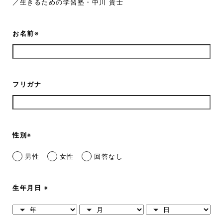
／生きるための学習塾・中川 貴士
お名前
※
フリガナ
性別
※
男性
女性
回答なし
生年月日
※