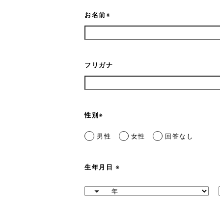
お名前
※
フリガナ
性別
※
男性
女性
回答なし
生年月日
※