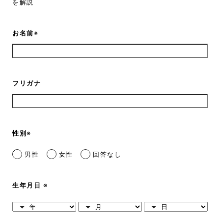
を解説
お名前
※
フリガナ
性別
※
男性
女性
回答なし
生年月日
※