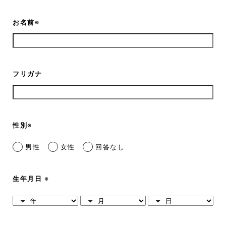
お名前
※
フリガナ
性別
※
男性
女性
回答なし
生年月日
※