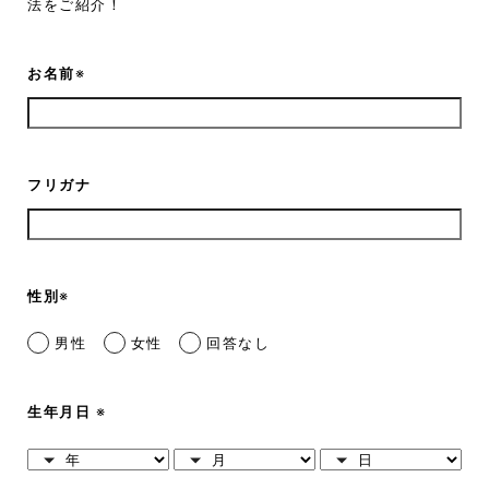
法をご紹介！
お名前
※
フリガナ
性別
※
男性
女性
回答なし
生年月日
※