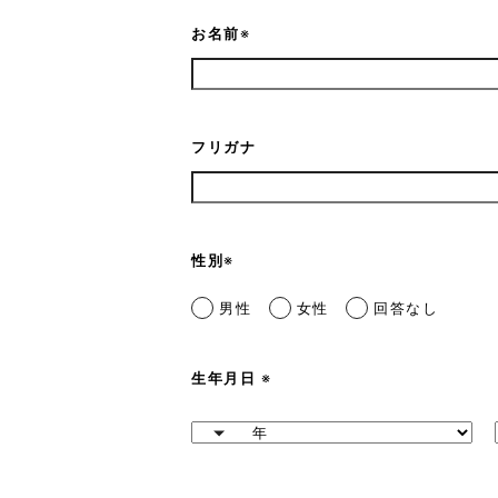
お名前
※
フリガナ
性別
※
男性
女性
回答なし
生年月日
※