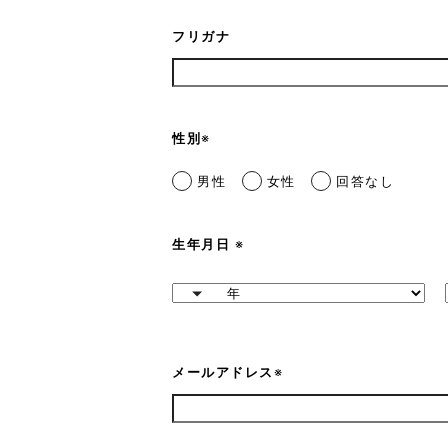
フリガナ
性別
※
男性
女性
回答なし
生年月日
※
メールアドレス
※