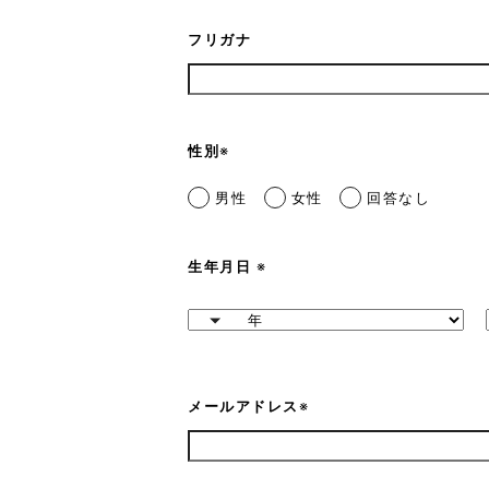
フリガナ
性別
※
男性
女性
回答なし
生年月日
※
メールアドレス
※